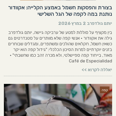
בצורת והפסקות חשמל באמצע הקלייה: אקוודור
נותנת במה לקפה של הגל השלישי
יותם גולדפרב
2 במרץ 2026
בין מקציף על סוללות למטע של ערביקה גיישה, יותם גולדפרב
גילה את אקוודור • אנשי קפה שלא מוותרים על סטנדרטים גם
כשאין חשמל, חקלאים שהולכים ומשתפרים, ומגדלים שבוחרים
בזנים יוקרתיים למרות הסיכון הכלכלי: "גידול קפה הוא יקר
מאוד, בייחוד קפה ספיישלטי, ולא מכרה זהב כמו שחשבתי" •
Café de Especialidad
יאללה לקרוא >>
קפה