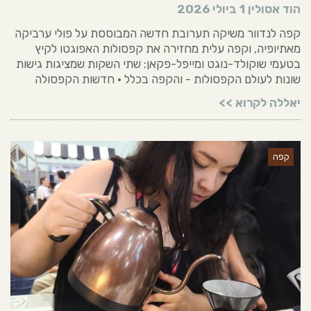
הוד אסולין
1 ביולי 2026
קפה לנדוור משיקה תערובת חדשה המבוססת על פולי ערביקה
מאתיופיה, וקפה עלית מחזירה את קפסולות האפוגטו לקיץ
בטעמי שוקולד-נוגט ומייפל-פקאן: שתי השקות שמציגות גישות
שונות לעולם הקפסולות - והקפה בכלל • חדשות הקפסולה
יאללה לקרוא >>
קפה