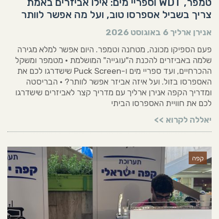
טמפר, WDT וספריי מים: אילו אביזרים באמת
צריך בשביל אספרסו טוב, ועל מה אפשר לוותר
אנירן ארליך
6 באוגוסט 2026
פעם הספיקו מכונה, מטחנה וטמפר. היום אפשר למלא מגירה
שלמה באביזרים להכנת ה"עוגייה" המושלמת • מטמפר ומשקל
ההכרחיים, ועד ספריי מים ו-Puck Screen שישדרגו לכם את
האספרסו בזול. ועל איזה אביזר אפשר לוותר? • הבריסטה
ומדריך הקפה אנירן ארליך עם מדריך קצר לאביזרים שישדרגו
לכם את חוויית האספרסו הביתי
יאללה לקרוא >>
קפה