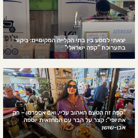
יצאתי למסע בין בתי הקלייה המקומיים: ביקור
בתערוכת "קפה ישראלי"
"קפה זה הטעם האהוב עליי, ואם אספרסו – רק
אתיופי": קצר על הבר עם המחזאית יוספה
אבן-שושן