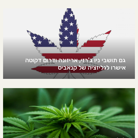
גם תושבי ניו ג'רזי, אריזונה ודרום דקוטה
אישרו לגליזציה של קנאביס