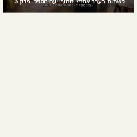
לשתות בערב אחד? מתוך "עם הספל" פרק 3