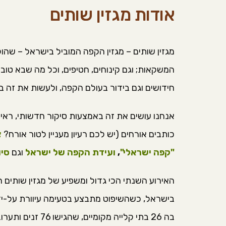
אודות מגזין שותים
המשקאות; וגם קינוחים, חטיפים, וכל מה שבא ט
חידושים וגם בידור בעולם הקפה, ולעשות את זה בג
אנחנו עושים את זה באמצעות סיקור חדשותי, ראיונו
כותבים אורחים (יש לכם רעיון מעניין לטור אורח?
צ
"קפה ישראלי"
,
ועידת הקפה של ישראל
וגם
סיו
האירוע השנתי הכי גדול ומשפיע של מגזין שותים 
בישראל, כשהשיפוט מתבצע בטעימה עיוורת על-ידי 
בה 26 בתי קלייה מקומיים, שהגישו 76 זנים ותערובות קפה לטעימה. מאז היא נערכת כל שנה, וממשיכה לגדול בכמות בתי הקלייה המשתתפים.