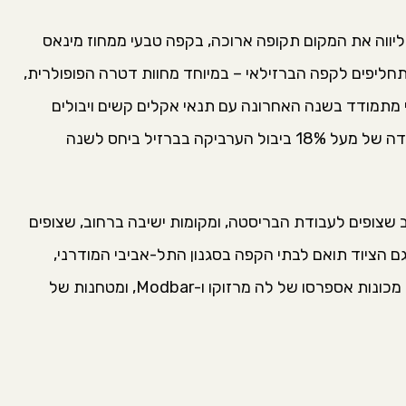
יווה את המקום תקופה ארוכה, בקפה טבעי ממחוז מינאס
תחליפים לקפה הברזילאי – במיוחד מחוות דטרה הפופולרית,
 מתמודד בשנה האחרונה עם תנאי אקלים קשים ויבולים
חלשים יחסית, כשעל פי הערכות בענף נרשמה ירידה של מעל 18% ביבול הערביקה בברזיל ביחס לשנה
 שצופים לעבודת הבריסטה, ומקומות ישיבה ברחוב, שצופים
גם הציוד תואם לבתי הקפה בסגנון התל-אביבי המודרני,
המערבית, עם מכונות אספרסו של לה מרזוקו ו-Modbar, ומטחנות של