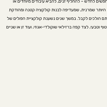
שים לחדש – להחליף זנים, להביא עיבודים מיוחדים או
 קופישופ 51 שייך לאסכולה היותר שמרנית, שמעדיפה לבנות קולקציה קטנה ומהודקת
תם הולכים לקבל. במשך שנים נשענת קולקציית הפולים של
בוד שטוף וטבעי, לצד קפה ברזילאי שוקולדי-אגוזי, ועוד זן או שניים