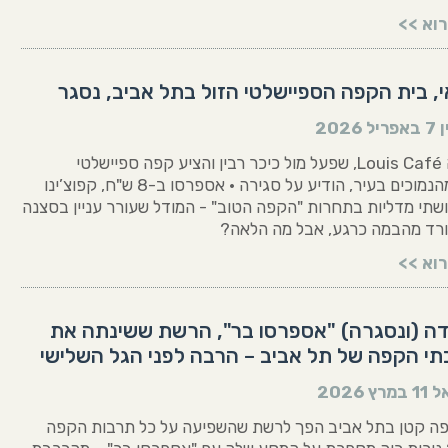
וא >>
, בית הקפה הספיישלטי הזול בתל אביב, נסגר
ן
7 באפריל 2026
בית הקפה Louis Café, שפעל מול כיכר רבין והציע קפה ספיישלטי
במחירים מהנמוכים בעיר, הודיע על סגירה • אספרסו ב-8 ש"ח, קפוצ’ינו
"ח ושתי מדליות בתחרות "הקפה הטוב" - המודל שעורר עניין בסצנה
ורד מהבמה כרגע, אבל מה הלאה?
וא >>
דה (ונסגרה) "אספרסו בר", הרשת ששינתה את
תי הקפה של תל אביב – הרבה לפני הגל השלישי
ל
11 במרץ 2026
פה קטן בתל אביב הפך לרשת שהשפיעה על כל תרבות הקפה