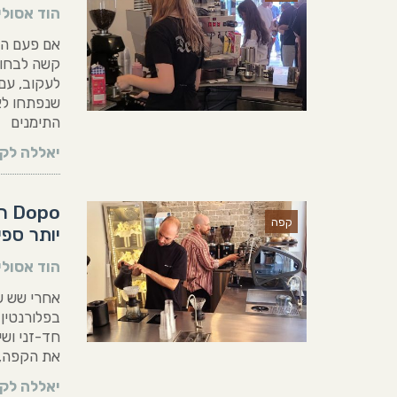
הוד אסולי
אם פעם הי
קשה לבחור
שנפתחו לא
התימנים
יאללה לקר
קפה
יותר ספי
הוד אסולי
בפלורנטין
חד-זני ושי
את הקפה, זה 
יאללה לקר