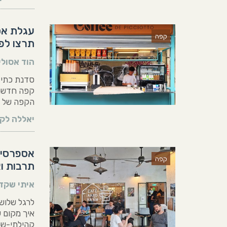
עגלת אס
קפה
תרצו לפ
הוד אסולי
סדנת כתיבה
קפה חדשה 
הקפה של ת
יאללה לקר
אספרסיו
קפה
תרבות ו
איתי שקד
לרגל שלוש
איך מקום 
קהילתי-שכ