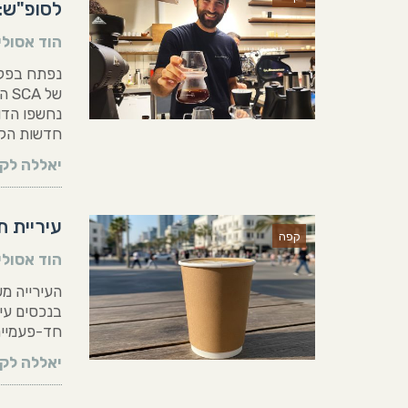
לסופ"ש:
הוד אסולי
של 
נחשפו הדו
חדשות הקפ
יאללה לקר
עיריית 
קפה
הוד אסולי
העירייה מ
בנכסים עיר
חד-פעמיים
יאללה לקר