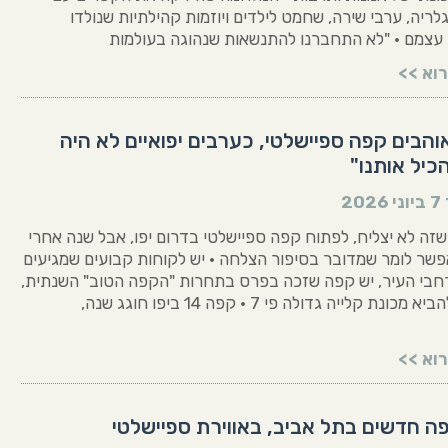
לריה, ערבי שירה, שחמט לילדים ויוזמות קהילתיות שנולדו
עצמם • "לא התחברנו להתנשאות שנהוגה בעולמות
וא >>
והבים קפה ספיישלטי, כערבים יפואיים לא היה
כיל אותנו"
7 ביוני 2026
זה לא יצליח, לפתוח קפה ספיישלטי בדרום יפו, אבל שנה אחרי
שר לומר שמדובר בסיפור הצלחה • יש לקוחות קבועים שמגיעים
חבי העיר, יש קפה שזכה בפרס בתחרות "הקפה הטוב" השנתית,
ויש תכנון להביא מכונת קלייה גדולה פי 7 • קפה 14 ביפו חוגג שנה,
וא >>