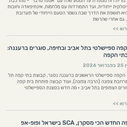
נורית רוה מספרת על המסע שלה עם "אספרסו בר" – מהרכבת
טלקית ייחודית, ועד התמודדות עם מלחמות, אינתיפאדה וחובות
היא חושפת את הדרך שבה נשמר הטעם הייחודי של תערובת
, גם אחרי שהרשת
וא >>
פה ספיישלטי בתל אביב ובחיפה, סוגרים ברעננה:
תי הקפה
ן
25 בפברואר 2026
הקפה ספיישלטי הראשונים ברעננה נסגר, קבוצת בתי קפה תל
רחבת צפונה (הרבה צפונה), ועוד קבוצה פותחת בית קפה
רים הצפופים בתל אביב • מה חדש בסצנת הספיישלטי
וא >>
בית הקפה החדש הכי מסקרן, SCA בישראל ופופ-אפ