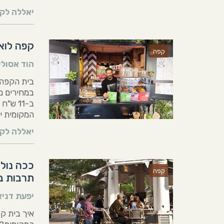
יאללה לקר
קפה לואי
קפה
הוד אסולי
ב-11 ש
המקומית י
יאללה לקר
ככה נול
קפה
תרבות ב
יפעת דניא
איך בית ק