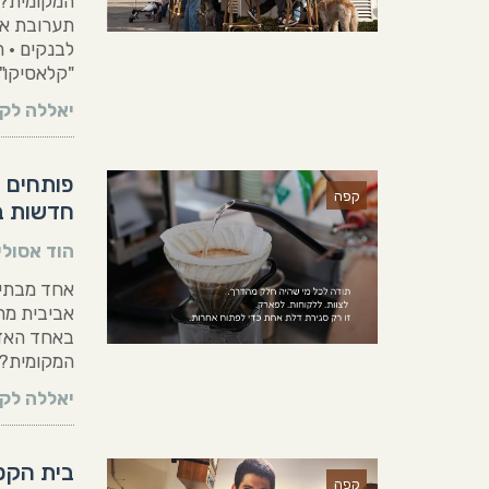
המקומית? 
תערובת אי
לבנקים • 
"קלאסיקו"
יאללה לקר
פותחים ק
קפה
חדשות ב
הוד אסולי
אחד מבתי 
אביבית מת
באחד האזו
המקומית?
יאללה לקר
קפה