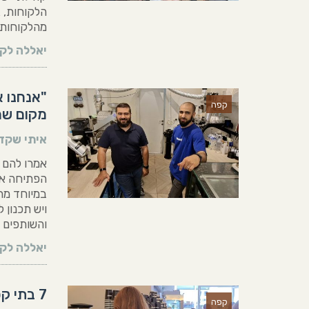
הלקוחות, ג
מהלקוחות 
יאללה לקר
"אנחנו א
קפה
מקום שה
איתי שקד
אמרו להם ש
הפתיחה אפ
במיוחד מר
והשותפים
יאללה לקר
7 בתי קפה חדשים בתל אביב, באווירת ספיישלטי
קפה