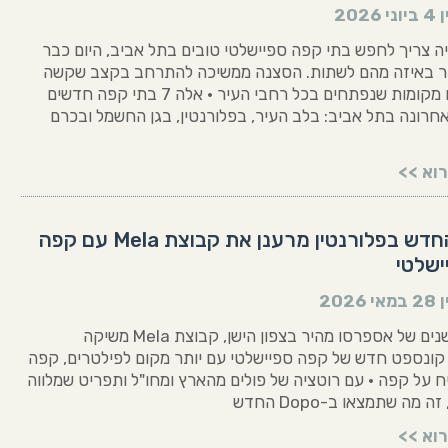
ן
4 ביוני 2026
ה צריך לחפש בתי קפה ספיישלטי טובים בתל אביב, היום כבר
 באיזה מהם לשתות. הסצנה ממשיכה להתרחב בקצב שקשה
לעקוב, עם מקומות שנפתחים בכל רחבי העיר • אלה 7 בתי קפה חדשים
חרונה בתל אביב: בלב העיר, בפלורנטין, בגן החשמל ובכרם
וא >>
Dopo החדש בפלורנטין מרענן את קבוצת Mela עם קפה
ישלטי
ן
28 במאי 2026
אחרי שש שנים של אספרסו מהיר בצפון הישן, קבוצת Mela משיקה
 קונספט חדש של קפה ספיישלטי עם יותר מקום לפילטרים, קפה
ח על קפה • עם רוטציה של פולים מהארץ ומחו"ל ותפריט שמלווה
מה שתמצאו ב-Dopo החדש
וא >>