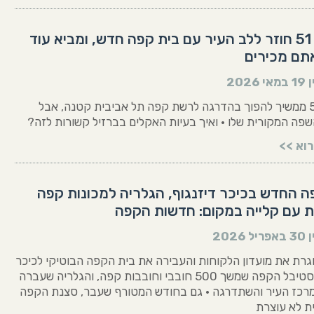
קופישופ 51 חוזר ללב העיר עם בית קפה חדש, ומביא עוד
ם מכירים
ן
19 במאי 2026
קופישופ 51 ממשיך להפוך בהדרגה לרשת קפה תל אביבית קטנה, אבל
שפה המקורית שלו • ואיך בעיות האקלים בברזיל קשורות לזה?
וא >>
ה החדש בכיכר דיזנגוף, הגלריה למכונות קפה
עם קלייה במקום: חדשות הקפה
ן
30 באפריל 2026
רת את מועדון הלקוחות והעבירה את בית הקפה הבוטיקי לכיכר
דיזנגוף, פסטיבל הקפה שמשך 500 חובבי וחובבות קפה, והגלריה שעברה
רכז העיר והשתדרגה • גם בחודש המטורף שעבר, סצנת הקפה
ת לא עוצרת