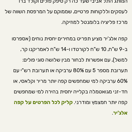
המותג התל אביבי שעד כה רק סיפק פולים וקולד ברו
לעסקים וללקוחות פרטיים, שממוקם על המרפסת השווה של
מרכז פליציה בלומנטל למוזיקה.
קפה אלג'יר מציע תפריט במחירים יחסית נוחים (אספרסו
ב-9 ש"ח, 10 ש"ח לקורטדו ו-14 ש"ח לאמריקנו קר,
למשל), עם אפשרות לבחור מבין שלושה סוגי פולים:
תערובת מספר 5 עם 80% ערביקה או תערובת רש"י עם
60% ערביקה למי שמחפשים קפה יותר מריר וקלאסי, או
חד-זני מגואטמלה בקלייה יחסית בהירה למי שמחפשים
קפה יותר חמצמץ ומודרני.
קליק לכל הפרטים על קפה
אלג'יר
.