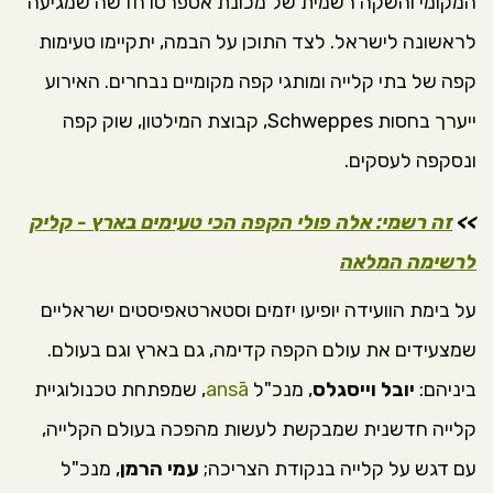
המקומי והשקה רשמית של מכונת אספרסו חדשה שמגיעה
לראשונה לישראל. לצד התוכן על הבמה, יתקיימו טעימות
קפה של בתי קלייה ומותגי קפה מקומיים נבחרים. האירוע
ייערך בחסות Schweppes, קבוצת המילטון, שוק קפה
ונסקפה לעסקים.
>>
זה רשמי: אלה פולי הקפה הכי טעימים בארץ - קליק
לרשימה המלאה
על בימת הוועידה יופיעו יזמים וסטארטאפיסטים ישראליים
שמצעידים את עולם הקפה קדימה, גם בארץ וגם בעולם.
ביניהם:
יובל וייסגלס
, מנכ"ל
ansā
, שמפתחת טכנולוגיית
קלייה חדשנית שמבקשת לעשות מהפכה בעולם הקלייה,
עם דגש על קלייה בנקודת הצריכה;
עמי הרמן
, מנכ"ל