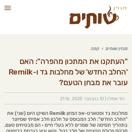
תפרי
מגזין שותים
›
קפה
"העתקנו את המתכון מהפרה": האם
'החלב החדש' של מחלבות גד ו-Remilk
עובר את מבחן הטעם?
הוד אסולין
|
10 בנובמבר 2025
,
21:16
מחלבות גד וסטארט-אפ המזון Remilk השיקו היום (שני) את
"החלב החדש": חלב המבוסס על חלבון חלב אמיתי שמיוצר
בתהליך תסיסה של שמרים ללא בעלי חיים • הם מבטיחים טעם,
מרקם ויכולת הקצפה של חלב רגיל, והוא יגיע בגרסת בריסטה,