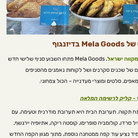
זנגוף
מקווה ישראל
, Mela Goods פתחו השבוע סניף שלישי חדש
רים של שכנים סקרנים ושל לקוחות נאמנים מהסניפים
אפים, סלטים ומוצרי מעדנייה – הכול צמחוני.
ץ - קליק לרשימה המלאה
ח תקווה. תערובת הבית היא תערובת מודרנית וטעימה, עם
 סרדו, קולומביה סופרימו, קוסטה ריקה, אתיופיה יירגשף,
מיד נציע עוד קפה ממטחנה נוספת, מתוך מגוון הקפה החדש