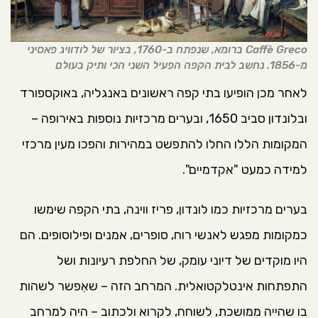
Caffè Greco ברומא, שנפתח ב-1760, בציור של לודוויג פאסיני
מ-1856. נחשב לבית הקפה הפעיל השני הכי ותיק בעולם
לאחר מכן הופיעו בתי קפה ראשונים באנגליה, באוקספורד
ובלונדון סביב 1650, ובערים מרכזיות נוספות באירופה –
המקומות הללו החלו להתפשט במהירות והפכו מעין מרכזי
למידה כמעט "אקדמיים".
בערים מרכזיות כמו לונדון, פריז ווינה, בתי הקפה שימשו
כמקומות מפגש לאנשי רוח, סופרים, אמנים ופילוסופים. הם
היו מוקדים של דיוני עומק, של החלפת רעיונות ושל
התפתחות אינטלקטואלית. המרחב הזה – שאִפשר לשהות
בו שהייה ממושכת, לשוחח, לקרוא ולכתוב – היה למרחב