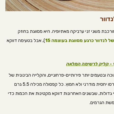
דוור
כבת משני זני ערביקה מאתיופיה. היא מסווגת בחוזק
 לנדוור כרגע מסווגת בעוצמה 15
), אבל בטעימה דווקא
ץ - קליק לרשימה המלאה
ה ובטעמים יותר פירותיים-פרחוניים, והקלייה הבינונית של
הקפה בקפסולה מחמיאה להם ומוציאה מהם אספרסו יחסית מודרני ולא חמוץ. כל קפסולה מכילה 5.5 גרם
 גדולות, שבשנים האחרונות דווקא מקטינות את הכמות כדי
משת הגרמים.