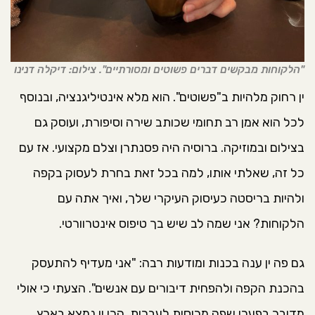
"הלקוחות מבקשים דברים פשוטים ומסורתיים". צילום: דיקלה דנינו
ין רחוק מלהיות ב"פשוטים". הוא מלא אינטיליגנציה, ובנוסף
לכל הוא אמן רב תחומי שכותב שירה וסיפורת, ועוסק גם
בצילום ובמוזיקה. ברוסיה היה פסנתרן וצלם מקצועי. אז עם
כל זה, שאלתי אותו, למה בכל זאת בחרת לעסוק בקפה
ולהיות בריסטה כעיסוק העיקרי שלך, ואיך אתה עם
הלקוחות? אני שמה לב שיש בך טיפוס אינטרוורטי.
גם פה ין ענה בכנות ומודעות רבה: "אני מעדיף להתעסק
בהכנת הקפה ולהפחית דיבורים עם אנשים". הצעתי כי אולי
מדובר בפערי שפה מרוסית לעברית, הרי ין נמצא בארץ