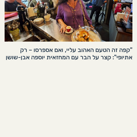
"קפה זה הטעם האהוב עליי, ואם אספרסו – רק
אתיופי": קצר על הבר עם המחזאית יוספה אבן-שושן