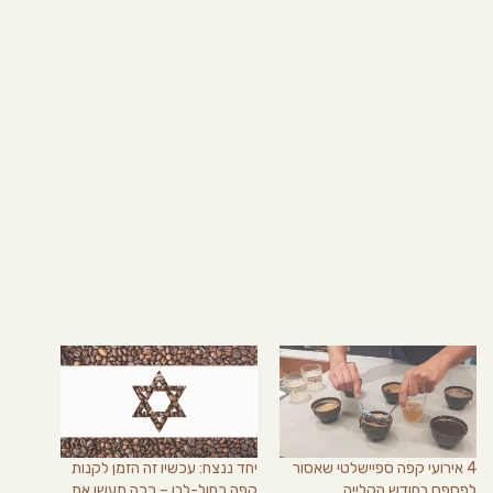
4 אירועי קפה ספיישלטי שאסור
יחד ננצח: עכשיו זה הזמן לקנות
לפספס בחודש הקלייה
קפה כחול-לבן – ככה תעשו את