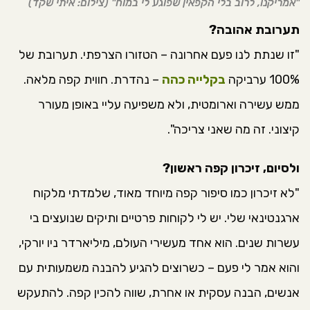
"אמריקנו, לרוב בלי הקפאין שפוגע לי במוח" (צילום: איתי שקד)
תערובת אהובה?
⁠"זו שנתת לנו פעם אחרונה – הטזורו הצרפתי. תערובת של
100% ערביקה
בקלייה כהה
– נהדרת. חווית קפה מלאה.
ממש עשירה וארומטית, ולא משפיעה עליי באופן מעורר
קיצוני. זה מה שאני צריכה".
ולסיום, זיכרון קפה ראשון?
"לא זיכרון כמו סיפור קפה מיוחד מאוד, שלמדתי מלקוח
ארגנטינאי שלי. יש לי לקוחות פרטיים ותיקים שנועצים בי
עשרות שנים. הוא אחד מעשירי העולם, מיליארדר ניו יורקי,
והוא אמר לי פעם – כשרוצים להגיע להבנה משמעותית עם
אנשים, הבנה עסקית או אחרת, שווה להכין קפה. להתעקש