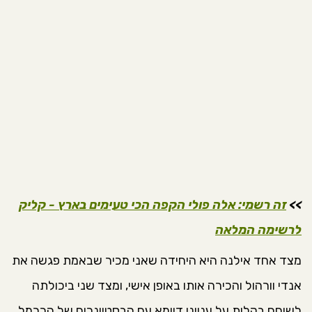
>>
זה רשמי: אלה פולי הקפה הכי טעימים בארץ - קליק
לרשימה המלאה
מצד אחד אילנה היא היחידה שאני מכיר שבאמת פגשה את
אנדי וורהול והכירה אותו באופן אישי, ומצד שני ביכולתה
לשוחח בקלות על ענייני דיומא עם הבסטיונרים של הכרמל.