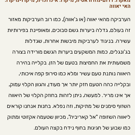
מאקרו: דרום-מזרח אסיה, מיקרו: אינדונזיה, מיקרו-מיקרו:
האי יאווה
הערביקה מהאי יאווה (או ג'אווה), כמו רוב הערביקות מאזור
זה בעולם, גדלה ביערות גשם סבוכים, ומאופיינת בפירותיות
עשירה. בניגוד לערביקות מיבשות אחרות, שגדלות
בג'ונגלים, כמות המשקעים ביערות הגשם מורידה בצורה
משמעותית את החמיצות בטעם של הזן. בקלייה בהירה
היאווה נותנת טעם עשיר ומלא כמו סירופ קפה איכותי,
ובקלייה כהה הטעם חזק יותר אך מעודן, והגוון הקלוי עמוק,
אך אינו מריר. למעשה, ניתן לזהות בחוזק הקלוי של היאווה
השזוף סימנים של מתיקות, וזה נפלא. בחנות אנחנו קוראים
ליאווה השזופה "אל קאריביה", מכיוון שטעמה אקזוטי ומתוק
כמו שבוע של חגיגות בחוף נידח בקצה העולם.