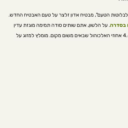
לבלוטות הטעם", מבטיח אדון זלצר על טעם האבטיח החדש.
 בסדרה
. על הלשון, אתם שותים סודה תמימה מוגזת עדין
בטעם של בטעם אבטיח. בראש, תרגישו יפה את 4.4 אחוזי האלכוהול שבאים משום מקום. מומלץ למזוג על