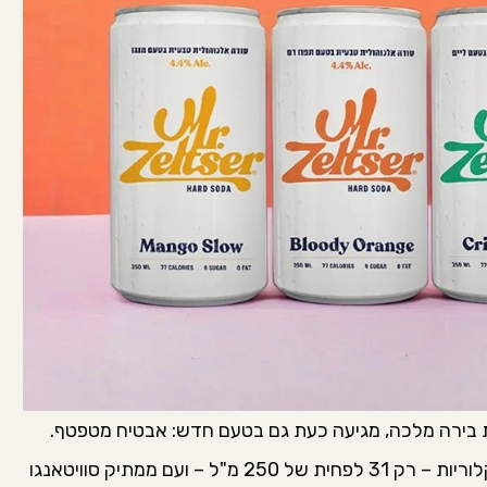
בירה מלכה, מגיעה כעת גם בטעם חדש: אבטיח מטפטף.
כמו הטעמים האחרים בסדרה, האבטיח מגיע דל קלוריות – רק 31 לפחית של 250 מ"ל – ועם ממתיק סוויטאנגו