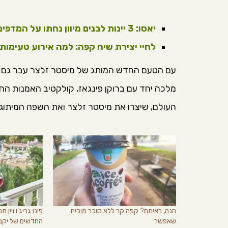
יאסו: 3 יינות לבנים מיוון נחתו על המדפים, במיוחד לחום של אוגוסט
לחיי יצירת שיח קפה: למה אירוע טעימות 
עם הטעם החדש המותג של מיסטר זלצר עבר גם ל
מלכה
יחד עם
ברוקן
פינג
אז
, קולקטיב
ה
אמנות החי
העולם, שיצרו את מיסטר
זלצר
ואת השפה
המיתוג
הנה, ראיתם? קפה קר ללא סוכר מוכיח
פינו גריג'ו ויין
שאפשר
החדשים של יקב