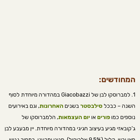
המחודשים:
1. למברוסקו לבן של Giacobazzi במהדורה מיוחדת לסוף
השנה – כבכל
סילבסטר
בשנים
האחרונות
, וגם באירועים
נוספים כמו
פורים
או
יום העצמאות
, הלמברוסקו של
ג'קובאזי מגיע בעיצוב חגיגי במהדורה מיוחדת. יין מבעבע לבן
חצי יבש, קליל (9.5% אלכוהול), חגיגי ומרענן, במחיר נגיש