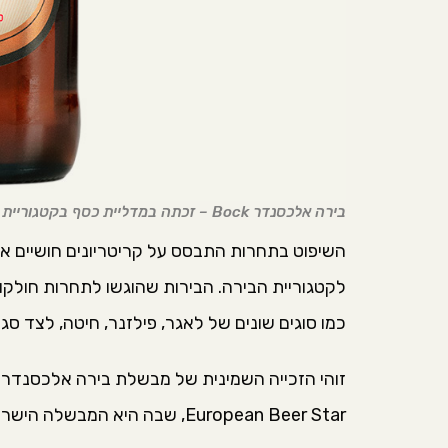
בירה אלכסנדר Bock – זכתה במדליית כסף בקטגוריית בירות בוק בהירות. צילום: שי אשכנזי
השיפוט בתחרות התבסס על קריטריונים חושיים אובי
כמו סוגים שונים של לאגר, פילזנר, חיטה, לצד סגנ
זוהי הזכייה השמינית של מבשלת בירה אלכסנדר 
European Beer Star, שבה היא המבשלה הישראלית היחידה שזכתה במדליות זהב.