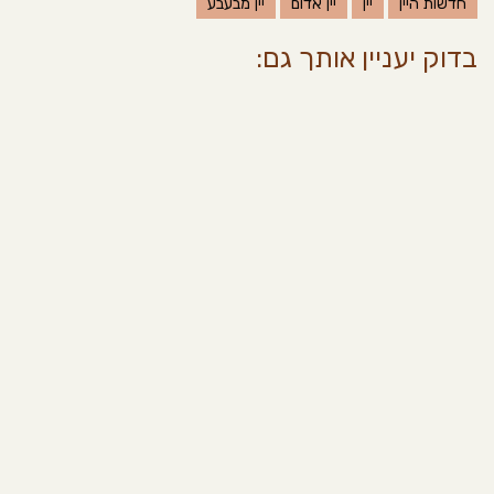
חדשות היין
יין
יין אדום
יין מבעבע
בדוק יעניין אותך גם: