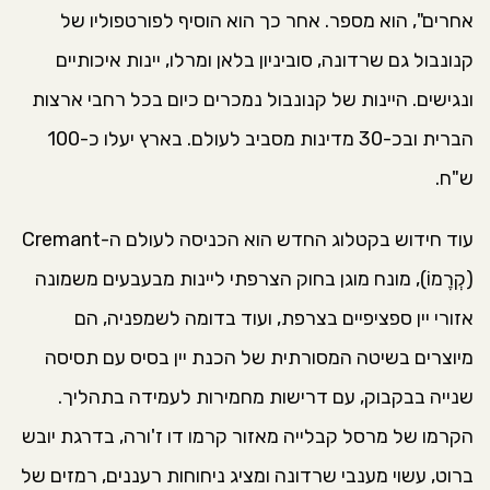
אחרים", הוא מספר. אחר כך הוא הוסיף לפורטפוליו של
קנונבול גם שרדונה, סוביניון בלאן ומרלו, יינות איכותיים
ונגישים. היינות של קנונבול נמכרים כיום בכל רחבי ארצות
הברית ובכ-30 מדינות מסביב לעולם. בארץ יעלו כ-100
ש"ח.
עוד חידוש בקטלוג החדש הוא הכניסה לעולם ה-Cremant
(קְרֶמוֹ), מונח מוגן בחוק הצרפתי ליינות מבעבעים משמונה
אזורי יין ספציפיים בצרפת, ועוד בדומה לשמפניה, הם
מיוצרים בשיטה המסורתית של הכנת יין בסיס עם תסיסה
שנייה בבקבוק, עם דרישות מחמירות לעמידה בתהליך.
הקרמו של מרסל קבלייה מאזור קרמו דו ז'ורה, בדרגת יובש
ברוט, עשוי מענבי שרדונה ומציג ניחוחות רעננים, רמזים של