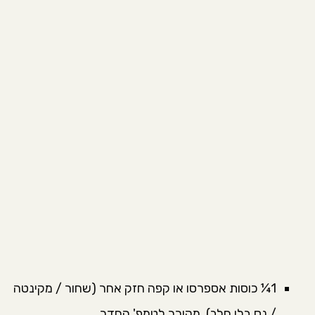
1¼ כוסות
אספרסו או קפה חזק אחר (שחור / מקינטה
/ נס בלי חלב), מקורר לטמפ' החדר