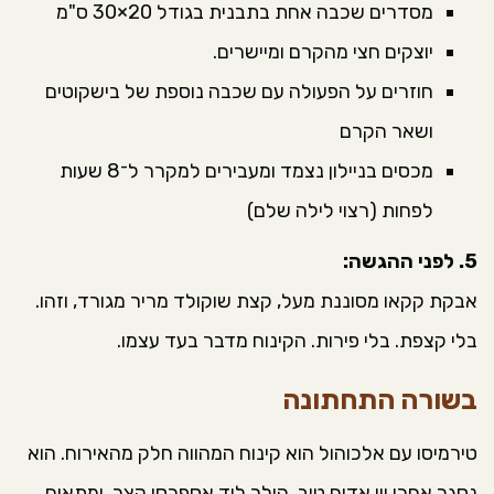
מסדרים שכבה אחת בתבנית בגודל 20×30 ס"מ
יוצקים חצי מהקרם ומיישרים.
חוזרים על הפעולה עם שכבה נוספת של בישקוטים
ושאר הקרם
מכסים בניילון נצמד ומעבירים למקרר ל־8 שעות
לפחות (רצוי לילה שלם)
5. לפני ההגשה:
אבקת קקאו מסוננת מעל, קצת שוקולד מריר מגורד, וזהו.
בלי קצפת. בלי פירות. הקינוח מדבר בעד עצמו.
בשורה התחתונה
טירמיסו עם אלכוהול הוא קינוח המהווה חלק מהאירוח. הוא
נסגר אחרי יין אדום טוב, הולך ליד אספרסו קצר, ומתאים