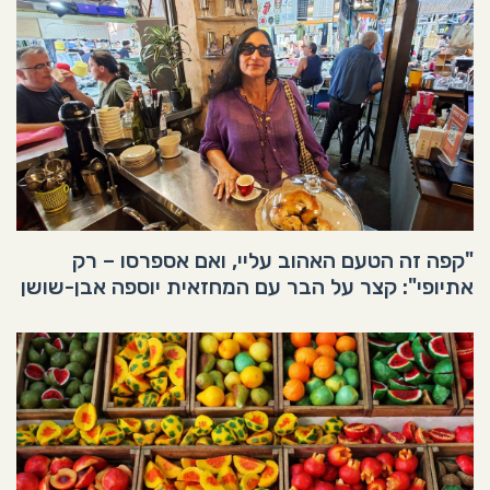
"קפה זה הטעם האהוב עליי, ואם אספרסו – רק
אתיופי": קצר על הבר עם המחזאית יוספה אבן-שושן