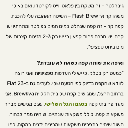
גיברלטר – זה משקה בין פלאט ווייט לקורטדו. ואם בא לי
משהו קר אז Flash Brew – השיטה האהובה עלי להכנת
קפה קר – זה קפה שנחלט במים חמים בפילטר ומתחתיו יש
קרח. יש הרבה פחות קפאין כי יש רק 2-3 מזיגות קצרות של
מים ביחס ספציפי".
ואיפה את שותה קפה כשאת לא עובדת?
"כמעט רק בטלק, כי יש לי העדפות ספציפיות ואני רוצה
לוודא שהקפה בדיוק לפי הטעם שלי. לעתים גם ב-Flat 23
ברחוב הרצל, שמגישים קפה של בית הקלייה Brewkva. אני
מעדיפה בתי קפה
בסגנון הגל השלישי
, שגם מגישים מבחר
משקאות קפה, כולל משקאות עונתיים, שיהיה ממה לבחור.
חשוב שיהיה בתפריט משקאות שמכינים ידנית במקום, כמו