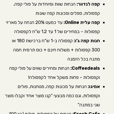
קפה לנדוור:
הנחות שוות ומיוחדות על פולי קפה,
קפסולות, ספלים ומכונות קפה שונות
קפה עלית Online:
עד כמעט 20% הנחה על מארזי
קפסולות – במחירים של 1 עד 1.2 ש"ח לקפסולה
חנות קפה ג'ו:
קפסולה ב-1 ש"ח ברכישת 180 או
300 קפסולות + משלוח חינם + כוס תרמית חמה
מתנה בכל הזמנה
Coffeedeals:
הנחות ומחירים שווים על פולי קפה
וקפסולות – פחות משקל אחד לקפסולה!
אמיגו:
הנחות על מכונות קפה, מטחנות, פולים
וקפסולות, וגם כמה מבצעי "קנו מוצר אחד וקבלו מוצר
שני במתנה"
Fresh Cafe:
הנחות על קפסולות, פולים (בין 100