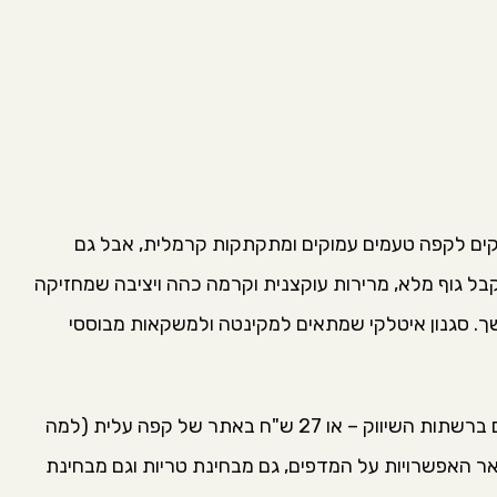
יקים לקפה טעמים עמוקים ומתקתקות קרמלית, אבל גם
ל גוף מלא, מרירות עוקצנית וקרמה כהה ויציבה שמחזיקה
ך. סגנון איטלקי שמתאים למקינטה ולמשקאות מבוססי
במחיר של בין 20 ל-25 ש"ח לשקית של 250 גרם ברשתות השיווק – או 27 ש"ח באתר של קפה עלית (למה
ר האפשרויות על המדפים, גם מבחינת טריות וגם מבחינת