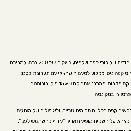
בימים אלה משיקה קפה עלית לראשונה תערובת ייחודית של פולי קפה שלמים, בשקית של 250 גרם, למכירה
ס קפה ניסו לקלוע לטעם הישראלי עם תערובת בסגנון
איטלקי, בקלייה כהה, שמורכבת מ-85% פולי ערביקה מדרום וממרכז אמריקה ו-15% פולי רובוסטה
רסו או במקינטה.
ם קפה בקלייה מקומית טרייה, ולא פולים של מותגים
ך לארץ. על השקית מופיע תאריך "עדיף להשתמש לפני",