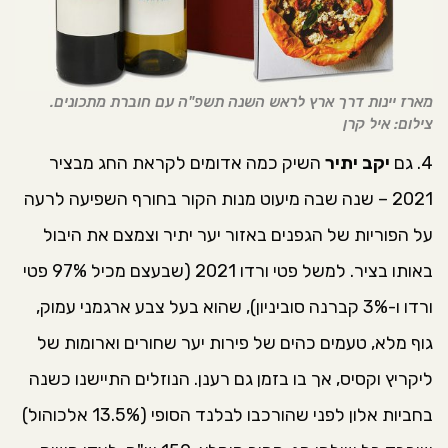
מארז יינות דרך ארץ לראש השנה תשפ"ה עם חוברת מתכונים.
צילום: איל קרן
4. גם
יקב יתיר
השיק כמה אדומים לקראת החג מבציר
2021 – שנה שבה מיעוט מנות הקור בחורף השפיעה לרעה
על הפוריות של הגפנים באזור יער יתיר וצמצם את היבול
באותו בציר. למשל פטי ורדו 2021 (שבעצם מכיל 97% פטי
ורדו ו-3% קברנה סוביניון), שהוא בעל צבע ארגמני עמוק,
גוף מלא, טעמים כהים של פירות יער שחורים וארומות של
ליקריץ וקסיס, אך בו בזמן גם רענן. הנוזלים התיישנו כשנה
בחביות אלון לפני שהורכבו לבלנד הסופי (13.5% אלכוהול)