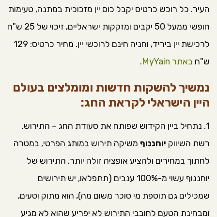
העיר. כל רוכש כרטיס יקבל כוס יין מזכוכית במתנה, טעימות
חופשי ממעל 50 יקבים ומזקקות ישראליים, זיכוי של 25 ש"ח
לרכישת יין ביריד, וחניה חינם לרוכשי יין. מחיר כרטיס: 129
ש"ח
באתר MyYain
.
נמשיך להשקות חדשות ומומלצים בעולם
היין הישראלי לקראת החג:
1. נתחיל ביין הקידוש שפותח את סעודת החג – התירוש.
רשת השיווק
יוחננוף
משיקה תירוש במותג הפרטי, במטרה
לחתוך במחירים ולהציע אופציה זולה יותר. התירוש של
יוחננוף עשוי מ-100% ענבים (תתפלאו, יש תירושים
שמכילים גם תוספת מי סוכר משום מה), הוא מתוק וטעים,
ומבחינת הטעם לחובבי התירוש לא יפריע שהוא לא מגיע