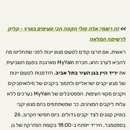
>>
זה רשמי: אלה פולי הקפה הכי טעימים בארץ - קליק
לרשימה המלאה
ראשית, אם תרצו קודם לטעום מגוון יינות לפני שתחליטו מה
להביא לערב החג, חברת MyYain מארגנת בפעם השביעית
את
יריד היין בגן העיר בתל אביב
, הזדמנות לטעום יינות
של מגוון יקבים ישראליים ולתמוך ביקבים של מילואימניקים
ויקבים מקווי העימות. הפסטיבלים של MyYain נערכים ללא
עלות ליקבים המציגים, כך שמשתתפים בהם מגוון יקבי
בוטיק קטנים לצד יקבים גדולים. ביום חמישי הקרוב, 26
בספטמבר, היריד ייפתח ב-18:00 בקומת המזרקה של גן