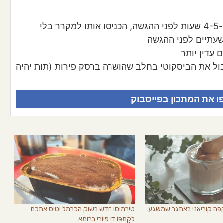
אם הטירמיסו הולך לשבת במקרר יותר מ-4-5 שעות לפני ההגשה, הכניסו אותו למקרר בלי
שעתיים לפני ההגשה
עדין יותר
ול את הביסקוטי בחלב שהושרה ברסק פירות (תות יהיה
ו את המתכון בפייסבוק
קפה קוריאני באתגר שמשגע
טירמיסו חדש בשוק הכרמל יטיס אתכם
לקָמפּוֹ די פיוֹרי ברומא