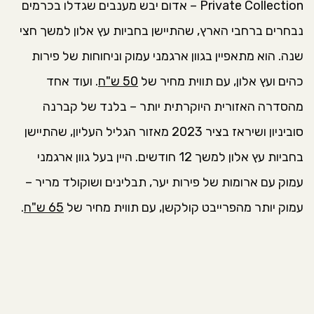
Private Collection – אדום יבש מענבים שגדלו בכרמים
נבחרים ברחבי הארץ, שהתיישן בחביות עץ אלון למשך חצי
שנה. הוא מתאפיין בגוון ארגמני עמוק וניחוחות של פירות
כהים ועץ אלון, עם תווית מחיר של
50 ש"ח
. ועוד אחד
מהסדרה האזורית היוקרתית יותר – בלנד של קברנה
סוביניון ושיראז בציר 2023 מאזור הגליל העליון, שהתיישן
בחביות עץ אלון למשך 12 חודשים. היין בעל גוון ארגמני
עמוק עם ארומות של פירות יער, תבלינים ושוקולד מריר –
עמוק יותר מהפרייבט קולקשן, עם תווית מחיר של
65 ש"ח
.