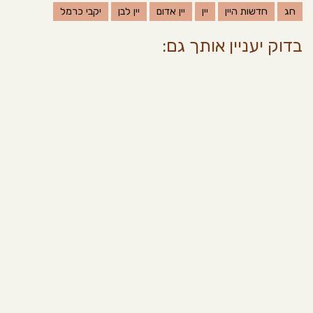
חג
חדשות היין
יין
יין אדום
יין לבן
יקבי כרמל
בדוק יעניין אותך גם: