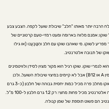
ח הרבה יותר מאותו "חלב" שיבולת שועל לקפה. הצבע צבע
וקו; אמנם מלווה בארומה ומעט רמזי-טעם קרטוניים של
יע לשוקו. מי שאהבו שוקו עם חלב והִטַּבְעְנוּ (או גילו
וקו של תנובה אלטרנטיב.
א לגמרי שוקו. שוקו רגיל הוא מקור מצוין לסידן ולוויטמינים
ומינרלים שקיימים באופן טבעי בחלב פרה (כמו ויטמין A או B12) אבל לא קיימים במיצוי שיבולת השועל, ולכן
תנובה משלימה אותם בצורה מלאכותית. בנוסף, שוקו מחלב פרה מכיל כמות יחסית גבוהה של חלבון (כ-3 גרם
חלבון ל-100 מ"ל משקה), בזמן שהשוקו של תנובה אלטרנטיב מכיל פחות מחצי: רק 1.2 גרם חלבון ל-100 מ"ל.