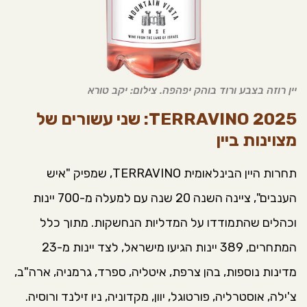
יין רוזה בצבע ורוד בוהק יפהפה. צילום: יקב טורא
TERRAVINO 2025: שני עשורים של
מצוינות ביין
תחרות היין הבינלאומית TERRAVINO, שמפיק "איש
הענבים", ציינה השנה 20 שנה עם למעלה מ-700 יינות
וכהלים שהתמודדו על המדליות הנחשקות. מתוך כלל
המתחרים, 389 יינות הגיעו מישראל, לצד יינות מ-23
מדינות נוספות, בהן צרפת, איטליה, ספרד, גרמניה, ארה"ב,
צ'ילה, אוסטרליה, פורטוגל, יוון, מקדוניה, ניו זילנד ורוסיה.