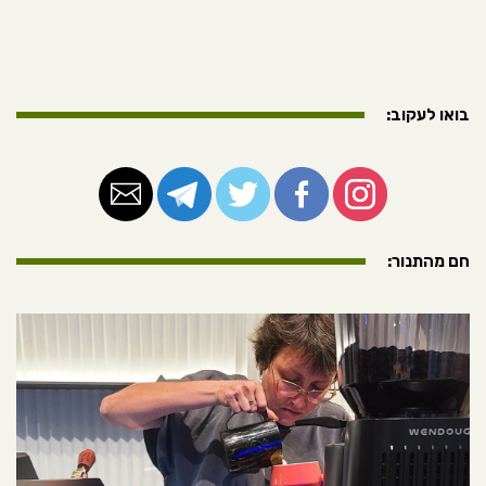
בואו לעקוב:
חם מהתנור: