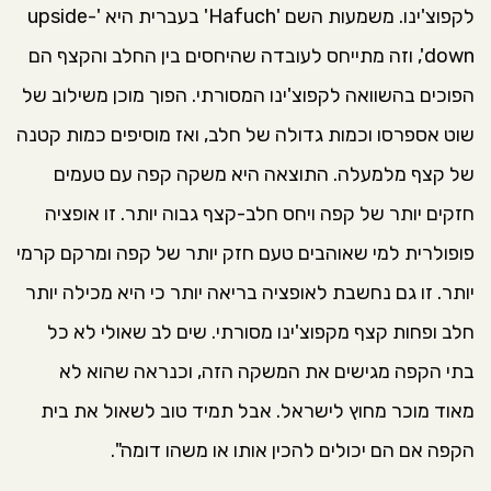
לקפוצ'ינו. משמעות השם 'Hafuch' בעברית היא 'upside-
down', וזה מתייחס לעובדה שהיחסים בין החלב והקצף הם
הפוכים בהשוואה לקפוצ'ינו המסורתי. הפוך מוכן משילוב של
שוט אספרסו וכמות גדולה של חלב, ואז מוסיפים כמות קטנה
של קצף מלמעלה. התוצאה היא משקה קפה עם טעמים
חזקים יותר של קפה ויחס חלב-קצף גבוה יותר. זו אופציה
פופולרית למי שאוהבים טעם חזק יותר של קפה ומרקם קרמי
יותר. זו גם נחשבת לאופציה בריאה יותר כי היא מכילה יותר
חלב ופחות קצף מקפוצ'ינו מסורתי. שים לב שאולי לא כל
בתי הקפה מגישים את המשקה הזה, וכנראה שהוא לא
מאוד מוכר מחוץ לישראל. אבל תמיד טוב לשאול את בית
הקפה אם הם יכולים להכין אותו או משהו דומה".