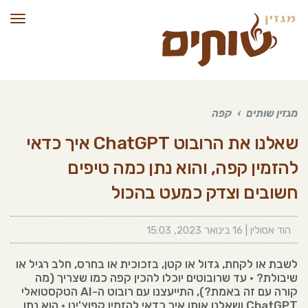
תפרי
מגזין שותים
›
קפה
שאלנו את הרובוט ChatGPT איך כדאי
להזמין קפה, והוא נתן כמה טיפים
חשובים וצדק כמעט בהכול
הוד אסולין
|
16 בינואר 2023
,
15:03
לשבת או לקחת, גדול או קטן, בזכוכית או בחרס, חלב רגיל או
שיבולת? • עד שרובוטים יוכלו להכין קפה כמו שצריך (מה
קורה עם זה באמת?), התייעצנו עם רובוט ה-AI הטקסטואלי
ChatGPT ושאלנו אותו איך כדאי להזמין קפוצ'ינו • הוא נתן